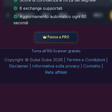
8 exchange supportati
26.7
28.9
35.2
48.0
3
SOL
/USDT
Aggiornamento automatico ogni 60
secondi
Passa a PRO
Torna all'RSI Scanner gratuito
Copyright © Guba Guba 2026 |
Termini e Condizioni
|
Disclaimer
|
Informativa sulla privacy
|
Contatto
|
Rete affiliati