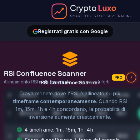
Registrati gratis con Google
RSI Confluence Scanner
i
PRO
Allineamento RSI multi-temporale — segnali più forti
RSI Confluence Scanner
Trova monete dove l'RSI è allineato su
più
#
MONETA
1M RSI
15M RSI
1H RSI
4H RSI
timeframe contemporaneamente
. Quando RSI
1m, 15m, 1h e 4h concordano, la probabilità di
28.1
25.4
29.0
42.1
1
BTC
/USDT
inversione aumenta drasticamente.
4 timeframe: 1m, 15m, 1h, 4h
22.5
24.8
27.3
29.9
2
ETH
/USDT
Score di confluenza & forza del segnale