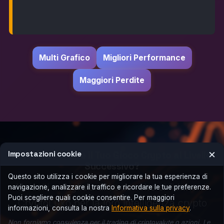
Multi Grafico
Migliori Performance
Maggiori Perdite
×
Pronto a Portare il Tuo Gioco Crypto al Livello
Impostazioni cookie
Successivo?
Questo sito utilizza i cookie per migliorare la tua esperienza di
Unisciti a migliaia di trader che si fidano di
navigazione, analizzare il traffico e ricordare le tue preferenze.
Puoi scegliere quali cookie consentire. Per maggiori
CryptoLuxo per la loro intelligenza crypto
informazioni, consulta la nostra
Informativa sulla privacy
.
Non forniamo consulenza per il trading di criptovalute o azioni. Le