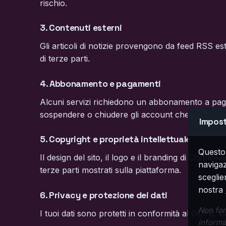
rischio.
3. Contenuti esterni
Gli articoli di notizie provengono da feed RSS e
di terze parti.
4. Abbonamento e pagamenti
Alcuni servizi richiedono un abbonamento a pagam
sospendere o chiudere gli account che violano qu
Impost
5. Copyright e proprietà intellettuale
Questo 
Il design del sito, il logo e il branding di Crypto
navigaz
terze parti mostrati sulla piattaforma.
sceglie
nostra
6. Privacy e protezione dei dati
Non for
I tuoi dati sono protetti in conformità al GDPR. 
informa