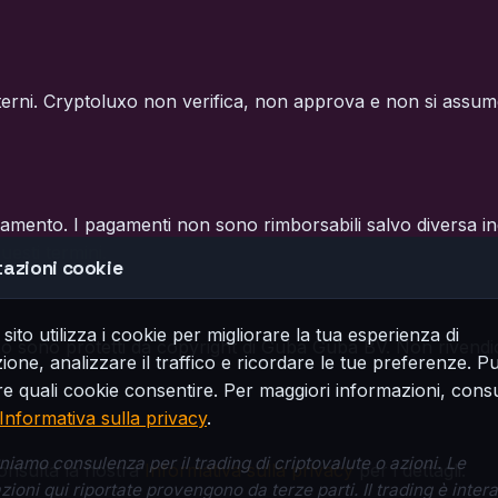
sterni. Cryptoluxo non verifica, non approva e non si assum
ento. I pagamenti non sono rimborsabili salvo diversa indica
esti termini.
azioni cookie
sito utilizza i cookie per migliorare la tua esperienza di
luxo sono protetti da copyright di Guba Guba BV. Non rivendich
ione, analizzare il traffico e ricordare le tue preferenze. P
re quali cookie consentire. Per maggiori informazioni, consu
Informativa sulla privacy
.
niamo consulenza per il trading di criptovalute o azioni. Le
Consulta la nostra
Informativa sulla privacy
per i dettagli.
zioni qui riportate provengono da terze parti. Il trading è inte