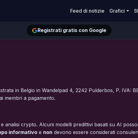
Feed di notizie
Grafici
S
Registrati gratis con Google
gistrata in Belgio in Wandelpad 4, 2242 Pulderbos, P. IVA: BE
i e ai membri a pagamento.
 e analisi crypto. Alcuni modelli predittivi basati su AI poss
opo informativo
e
non
devono essere considerati consulenza