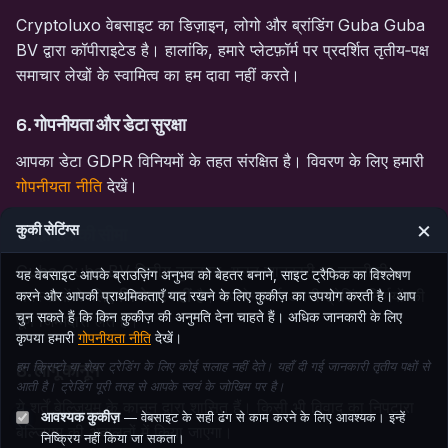
Cryptoluxo वेबसाइट का डिज़ाइन, लोगो और ब्रांडिंग Guba Guba
BV द्वारा कॉपीराइटेड है। हालांकि, हमारे प्लेटफ़ॉर्म पर प्रदर्शित तृतीय‑पक्ष
समाचार लेखों के स्वामित्व का हम दावा नहीं करते।
6. गोपनीयता और डेटा सुरक्षा
आपका डेटा GDPR विनियमों के तहत संरक्षित है। विवरण के लिए हमारी
गोपनीयता नीति
देखें।
×
कुकी सेटिंग्स
7. दायित्व की सीमा
Guba Guba BV वित्तीय नुकसान, गलत जानकारी या तकनीकी
यह वेबसाइट आपके ब्राउज़िंग अनुभव को बेहतर बनाने, साइट ट्रैफिक का विश्लेषण
समस्याओं के लिए
जिम्मेदार नहीं
है। उपयोगकर्ता अपनी ट्रेडिंग निर्णयों की
करने और आपकी प्राथमिकताएँ याद रखने के लिए कुकीज़ का उपयोग करती है। आप
चुन सकते हैं कि किन कुकीज़ की अनुमति देना चाहते हैं। अधिक जानकारी के लिए
पूर्ण जिम्मेदारी लेते हैं।
कृपया हमारी
गोपनीयता नीति
देखें।
हम क्रिप्टो या शेयर ट्रेडिंग के लिए कोई सलाह नहीं देते। यहाँ दी गई जानकारी तृतीय पक्षों से
8. लागू कानून
आती है। ट्रेडिंग पूरी तरह से आपके स्वयं के जोखिम पर है।
ये शर्तें बेल्जियम के कानून द्वारा शासित हैं। किसी भी विवाद का निपटारा
आवश्यक कुकीज़
— वेबसाइट के सही ढंग से काम करने के लिए आवश्यक। इन्हें
बेल्जियम की अदालतों में किया जाएगा।
निष्क्रिय नहीं किया जा सकता।