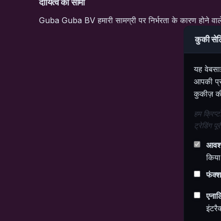
दायित्व की सीमा
Guba Guba BV हमारी सामग्री पर निर्भरता के कारण होने वाले कि
कुकी सेटि
यह वेबसा
आपकी प्र
कुकीज़ क
हम क्रिप्ट
ट्रेडिंग प
आवश्
किय
फंक्
एनाल
इंटरै