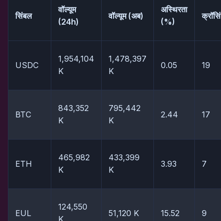
वॉल्यूम
अस्थिरता
सिंबल
वॉल्यूम (अब)
क्रॉसिं
(24h)
(%)
1,954,104
1,478,397
USDC
0.05
19
K
K
843,352
795,442
BTC
2.44
17
K
K
465,982
433,399
ETH
3.93
7
K
K
124,550
EUL
51,120 K
15.52
9
K