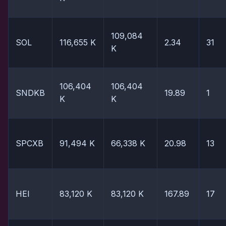
109,084
SOL
116,655 K
2.34
31
K
106,404
106,404
SNDKB
19.89
1
K
K
SPCXB
91,494 K
66,338 K
20.98
13
HEI
83,120 K
83,120 K
167.89
17