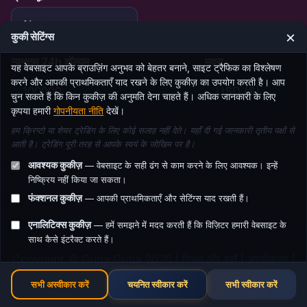
×
कुकी सेटिंग्स
न्यूनतम 24h वॉल्यूम
मुद्रा
यह वेबसाइट आपके ब्राउज़िंग अनुभव को बेहतर बनाने, साइट ट्रैफिक का विश्लेषण
करने और आपकी प्राथमिकताएँ याद रखने के लिए कुकीज़ का उपयोग करती है। आप
चुन सकते हैं कि किन कुकीज़ की अनुमति देना चाहते हैं। अधिक जानकारी के लिए
कृपया हमारी
गोपनीयता नीति
देखें।
हम क्रिप्टो या शेयर ट्रेडिंग के लिए कोई सलाह नहीं देते। यहाँ दी गई जानकारी तृतीय पक्षों से
आती है। ट्रेडिंग पूरी तरह से आपके स्वयं के जोखिम पर है।
आवश्यक कुकीज़
— वेबसाइट के सही ढंग से काम करने के लिए आवश्यक। इन्हें
निष्क्रिय नहीं किया जा सकता।
फंक्शनल कुकीज़
— आपकी प्राथमिकताएँ और सेटिंग्स याद रखती हैं।
एनालिटिक्स कुकीज़
— हमें समझने में मदद करती हैं कि विज़िटर हमारी वेबसाइट के
साथ कैसे इंटरैक्ट करते हैं।
Copyright © Guba Guba 2026 |
नियम और शर्तें
|
अस्वीकरण
|
गोपनीयता नीति
|
संपर्क
|
एफिलिएट नेटवर्क
सभी अस्वीकार करें
चयनित स्वीकार करें
सभी स्वीकार करें