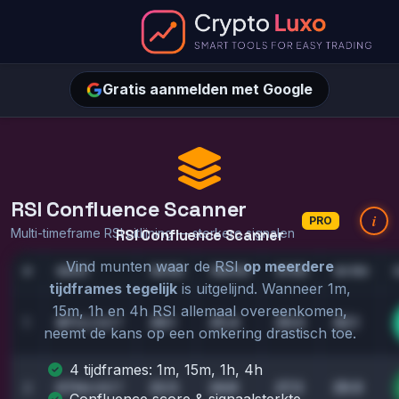
Gratis aanmelden met Google
RSI Confluence Scanner
i
PRO
Multi-timeframe RSI uitlijning — sterkere signalen
RSI Confluence Scanner
Vind munten waar de RSI
op meerdere
#
MUNT
1M RSI
15M RSI
1H RSI
4H RSI
tijdframes tegelijk
is uitgelijnd. Wanneer 1m,
15m, 1h en 4h RSI allemaal overeenkomen,
28.1
25.4
29.0
42.1
1
BTC
/USDT
neemt de kans op een omkering drastisch toe.
4 tijdframes: 1m, 15m, 1h, 4h
22.5
24.8
27.3
29.9
2
ETH
/USDT
Confluence score & signaalsterkte