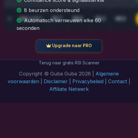
8 beurzen ondersteund
26.7
28.9
35.2
48.0
3
SOL
/USDT
Automatisch vernieuwen elke 60
seconden
Upgrade naar PRO
Terug naar gratis RSI Scanner
Copyright © Guba Guba 2026 |
Algemene
voorwaarden
|
Disclaimer
|
Privacybeleid
|
Contact
|
Affiliate Netwerk