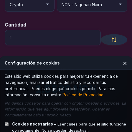
Cantidad
×
Configuración de cookies
1 USD =
Este sitio web utiliza cookies para mejorar tu experiencia de
navegación, analizar el tráfico del sitio y recordar tus
1.5500 NGN
preferencias. Puedes elegir qué cookies permitir. Para más
información, consulta nuestra
Política de Privacidad
.
No damos consejos para operar con criptomonedas o acciones. La
1 NGN = 0.645161 USD
información que lees aquí proviene de terceros. Operar es
completamente bajo tu propio riesgo.
Cookies necesarias
– Esenciales para que el sitio funcione
correctamente. No se pueden desactivar.