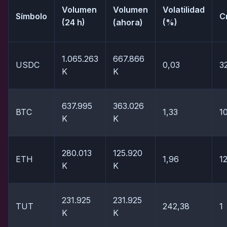
Volumen
Volumen
Volatilidad
Símbolo
C
(24 h)
(ahora)
(%)
1.065.263
667.866
USDC
0,03
3
K
K
637.995
363.026
BTC
1,33
1
K
K
280.013
125.920
ETH
1,96
1
K
K
231.925
231.925
TUT
242,38
1
K
K