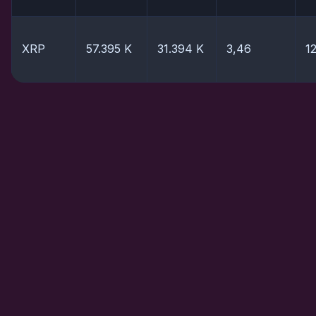
XRP
57.395 K
31.394 K
3,46
1