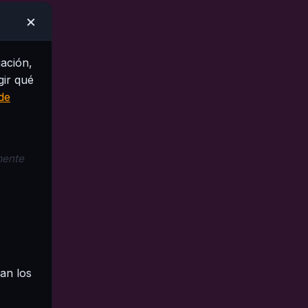
×
gación,
gir qué
 de
mente
an los