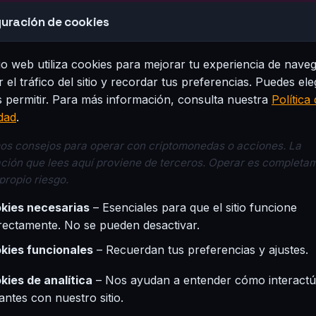
uración de cookies
tio web utiliza cookies para mejorar tu experiencia de nave
r el tráfico del sitio y recordar tus preferencias. Puedes ele
 permitir. Para más información, consulta nuestra
Política
dad
.
s consejos para operar con criptomonedas o acciones. La
ción que lees aquí proviene de terceros. Operar es completa
 propio riesgo.
kies necesarias
– Esenciales para que el sitio funcione
rectamente. No se pueden desactivar.
kies funcionales
– Recuerdan tus preferencias y ajustes.
kies de analítica
– Nos ayudan a entender cómo interactú
tantes con nuestro sitio.