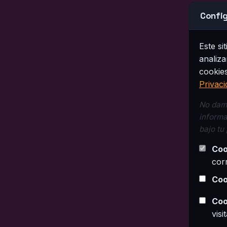
Config
Este si
analiza
cookies
Privaci
No damo
informa
bajo tu
Coo
cor
Coo
Coo
visi