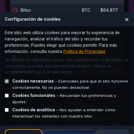
Bitso
BTC
$64,877
×
Configuración de cookies
Mercado Bitcoin
BTC
$64,877
Este sitio web utiliza cookies para mejorar tu experiencia de
Korbit
BTC
$64,877
navegación, analizar el tráfico del sitio y recordar tus
preferencias. Puedes elegir qué cookies permitir. Para más
Upbit
BTC
$64,854
información, consulta nuestra
Política de Privacidad
.
Bitkub
BTC
$64,877
No damos consejos para operar con criptomonedas o acciones. La
información que lees aquí proviene de terceros. Operar es
WazirX
BTC
$64,877
completamente bajo tu propio riesgo.
Cookies necesarias
– Esenciales para que el sitio funcione
correctamente. No se pueden desactivar.
Cookies funcionales
– Recuerdan tus preferencias y
ajustes.
Cookies de analítica
– Nos ayudan a entender cómo
interactúan los visitantes con nuestro sitio.
Copyright © Guba Guba 2026 |
Términos y
Condiciones
|
Descargo de responsabilidad
|
Política
de Privacidad
|
Contacto
|
Red de afiliados