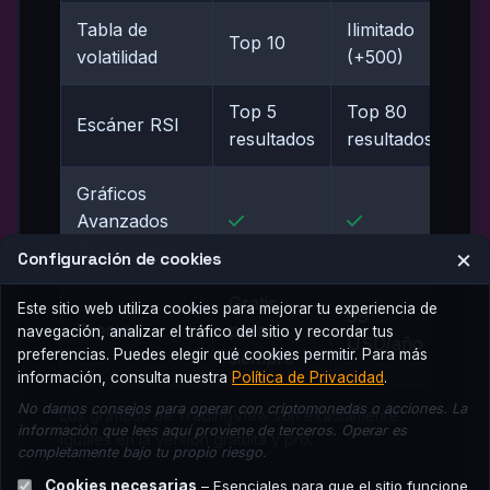
Tabla de
Ilimitado
Top 10
volatilidad
(+500)
Top 5
Top 80
Escáner RSI
resultados
resultados
Gráficos
Avanzados
TradingView
×
Configuración de cookies
Gratis
Este sitio web utiliza cookies para mejorar tu experiencia de
99
Precio
para
navegación, analizar el tráfico del sitio y recordar tus
USD/año
preferencias. Puedes elegir qué cookies permitir. Para más
siempre
información, consulta nuestra
Política de Privacidad
.
No damos consejos para operar con criptomonedas o acciones. La
Los gráficos de TradingView son exactamente
información que lees aquí proviene de terceros. Operar es
iguales en la versión gratuita y pro.
completamente bajo tu propio riesgo.
Cookies necesarias
– Esenciales para que el sitio funcione