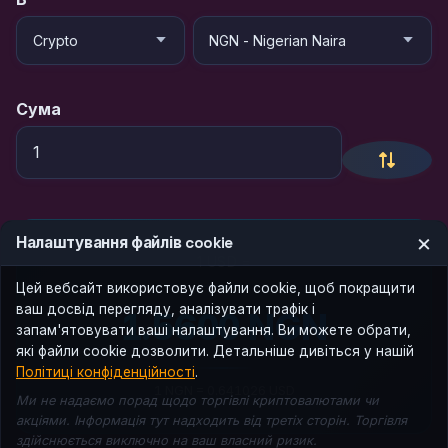
Сума
×
Налаштування файлів cookie
1 USD =
Цей вебсайт використовує файли cookie, щоб покращити
ваш досвід перегляду, аналізувати трафік і
1.5600 NGN
запам'ятовувати ваші налаштування. Ви можете обрати,
які файли cookie дозволити. Детальніше дивіться у нашій
Політиці конфіденційності
.
1 NGN = 0.641026 USD
Ми не надаємо порад щодо торгівлі криптовалютами чи
акціями. Інформація тут надходить від третіх сторін. Торгівля
здійснюється виключно на ваш власний ризик.