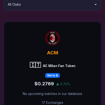
ACM
🇮🇹
AC Milan Fan Token
Serie A
$0.2769
▲ 0.70%
No upcoming matches in our database
17 Exchanges