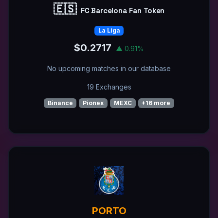
🇪🇸
FC Barcelona Fan Token
La Liga
$0.2717
▲ 0.91%
No upcoming matches in our database
19 Exchanges
Binance
Pionex
MEXC
+16 more
PORTO