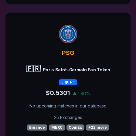
PSG
🇫🇷
Paris Saint-Germain Fan Token
Ligue 1
$0.5301
▲ 1.86%
No upcoming matches in our database
25 Exchanges
Binance
MEXC
CoinEx
+22 more