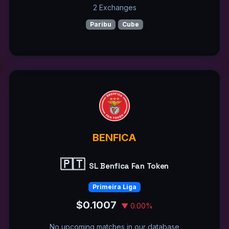
2 Exchanges
Paribu
Cube
BENFICA
🇵🇹
SL Benfica Fan Token
Primeira Liga
$0.1007
▼ 0.00%
No upcoming matches in our database