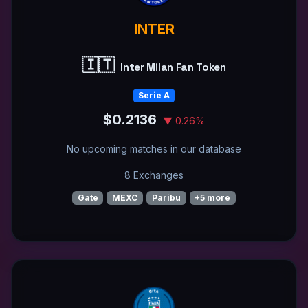
INTER
🇮🇹
Inter Milan Fan Token
Serie A
$0.2136
▼ 0.26%
No upcoming matches in our database
8 Exchanges
Gate
MEXC
Paribu
+5 more