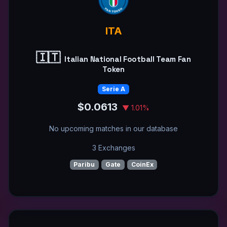
ITA
🇮🇹
Italian National Football Team Fan
Token
Serie A
$0.0613
▼ 1.01%
No upcoming matches in our database
3 Exchanges
Paribu
Gate
CoinEx