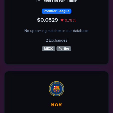
Everton Fan Token
Premier League
$0.0529
▼ 0.78%
No upcoming matches in our database
2 Exchanges
MEXC
Paribu
BAR