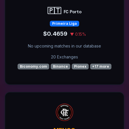
🇵🇹
FC Porto
Primeira Liga
$0.4659
▼ 0.15%
No upcoming matches in our database
20 Exchanges
Biconomy.com
Binance
Pionex
+17 more