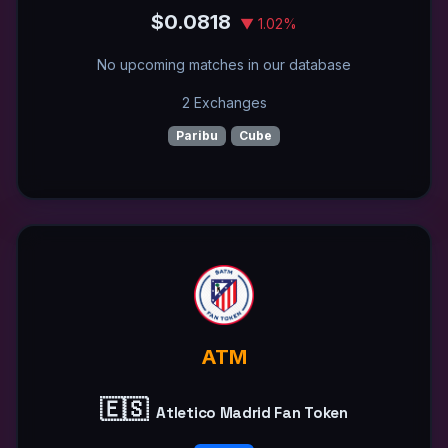
$0.0818
▼ 1.02%
No upcoming matches in our database
2 Exchanges
Paribu
Cube
ATM
🇪🇸
Atletico Madrid Fan Token