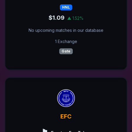
HNL
$1.09
▲ 1.52%
No upcoming matches in our database
1 Exchange
Gate
EFC
🏴󠁧󠁢󠁥󠁮󠁧󠁿