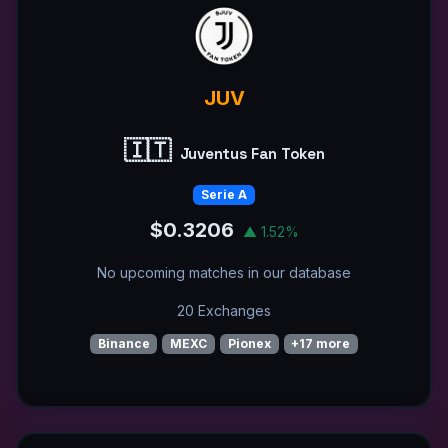
JUV
🇮🇹
Juventus Fan Token
Serie A
$0.3206
▲ 1.52%
No upcoming matches in our database
20 Exchanges
Binance
MEXC
Pionex
+17 more