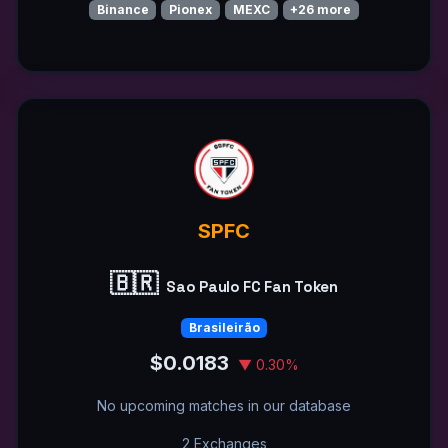
Binance
Pionex
MEXC
+26 more
SPFC
🇧🇷
Sao Paulo FC Fan Token
Brasileirão
$0.0183
▼ 0.30%
No upcoming matches in our database
2 Exchanges