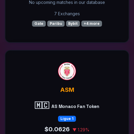
No upcoming matches in our database
7 Exchanges
Gate
Paribu
Bybit
+4 more
ASM
🇲🇨
AS Monaco Fan Token
Ligue 1
$0.0626
▼ 1.29%