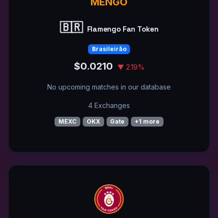
MENGO
🇧🇷
Flamengo Fan Token
Brasileirão
$0.0210
▼ 2.19%
No upcoming matches in our database
4 Exchanges
MEXC
OKX
Gate
+1 more