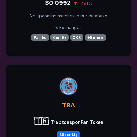
$0.0992
▼ 12.81%
No upcoming matches in our database
8 Exchanges
Paribu
CoinEx
OKX
+5 more
TRA
🇹🇷
Trabzonspor Fan Token
Süper Lig