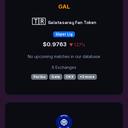
GAL
🇹🇷
Galatasaray Fan Token
Süper Lig
$0.9763
▼ 1.27%
No upcoming matches in our database
6 Exchanges
Paribu
Gate
OKX
+3 more