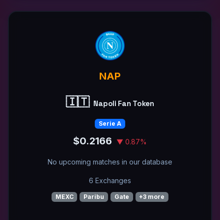
NAP
🇮🇹
Napoli Fan Token
Serie A
$0.2166
▼ 0.87%
No upcoming matches in our database
6 Exchanges
MEXC
Paribu
Gate
+3 more