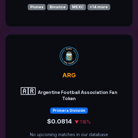
Pionex
Binance
MEXC
+14 more
ARG
🇦🇷
Argentine Football Association Fan
Token
Primera División
$0.0814
▼ 1.18%
No upcoming matches in our database