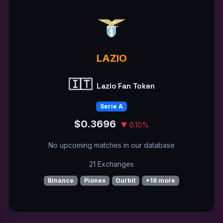
LAZIO
🇮🇹
Lazio Fan Token
Serie A
$0.3696
▼ 0.10%
No upcoming matches in our database
21 Exchanges
Binance
Pionex
Ourbit
+18 more