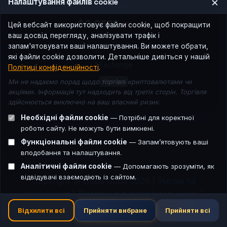
×
Налаштування файлів cookie
La Liga
$0.0535
▼ 1.15%
Цей вебсайт використовує файли cookie, щоб покращити
ваш досвід перегляду, аналізувати трафік і
No upcoming matches in our database
запам'ятовувати ваші налаштування. Ви можете обрати,
які файли cookie дозволити. Детальніше дивіться у нашій
1 Exchange
Політиці конфіденційності
.
Paribu
Ми не надаємо порад щодо торгівлі криптовалютами чи
акціями. Інформація тут надходить від третіх сторін. Торгівля
здійснюється виключно на ваш власний ризик.
Необхідні файли cookie
— Потрібні для коректної
роботи сайту. Не можуть бути вимкнені.
Функціональні файли cookie
— Запам’ятовують ваші
вподобання та налаштування.
Аналітичні файли cookie
— Допомагають зрозуміти, як
відвідувачі взаємодіють із сайтом.
Copyright © Guba Guba 2026 |
Умови та
положення
|
Відмова від відповідальності
|
Політика конфіденційності
|
Контакт
|
Відхилити всі
Прийняти вибране
Прийняти всі
Партнерська мережа