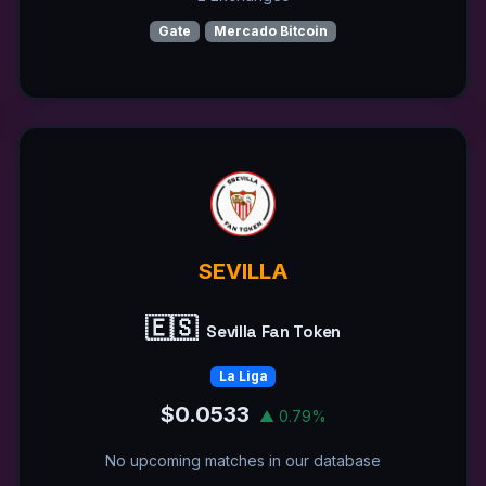
Gate
Mercado Bitcoin
SEVILLA
🇪🇸
Sevilla Fan Token
La Liga
$0.0533
▲ 0.79%
No upcoming matches in our database