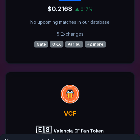
$0.2168
▲ 0.17%
No upcoming matches in our database
5 Exchanges
Gate
OKX
Paribu
+2 more
VCF
🇪🇸
Valencia CF Fan Token