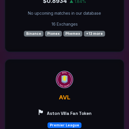
$0.8934
▲ 1.84%
No upcoming matches in our database
16 Exchanges
Binance
Pionex
Phemex
+13 more
AVL
🏴󠁧󠁢󠁥󠁮󠁧󠁿
Aston Villa Fan Token
Premier League