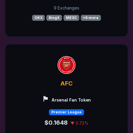
9 Exchanges
OKX
BingX
MEXC
+6 more
AFC
🏴󠁧󠁢󠁥󠁮󠁧󠁿
Arsenal Fan Token
Premier League
$0.1648
▼ 0.72%