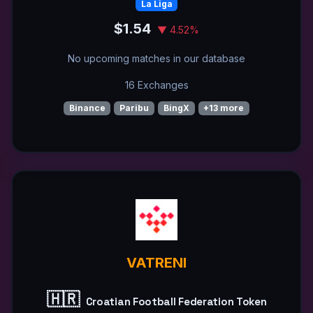
La Liga
$1.54
▼ 4.52%
No upcoming matches in our database
16 Exchanges
Binance
Paribu
BingX
+13 more
VATRENI
🇭🇷
Croatian Football Federation Token