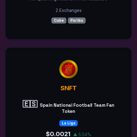
2 Exchanges
Cube
Paribu
SNFT
🇪🇸
Spain National Football Team Fan
Token
La Liga
$0.0021
▲ 5.54%