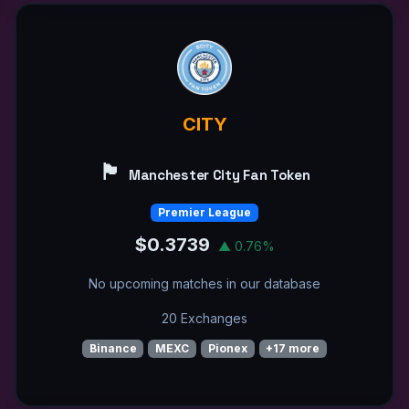
CITY
🏴󠁧󠁢󠁥󠁮󠁧󠁿
Manchester City Fan Token
Premier League
$0.3739
▲ 0.76%
No upcoming matches in our database
20 Exchanges
Binance
MEXC
Pionex
+17 more