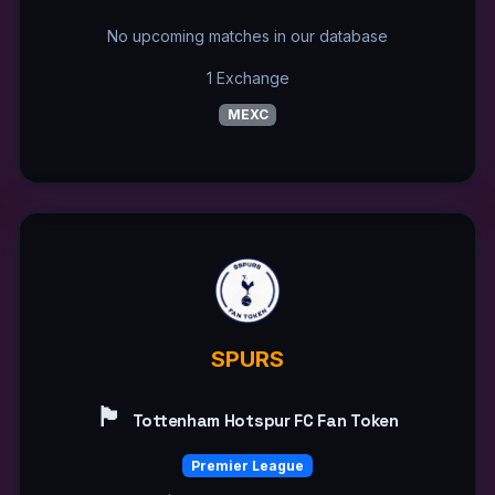
No upcoming matches in our database
1 Exchange
MEXC
SPURS
🏴󠁧󠁢󠁥󠁮󠁧󠁿
Tottenham Hotspur FC Fan Token
Premier League