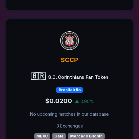
SCCP
🇧🇷
S.C. Corinthians Fan Token
Brasileirão
$0.0200
▲ 0.90%
No upcoming matches in our database
3 Exchanges
MEXC
Gate
Mercado Bitcoin