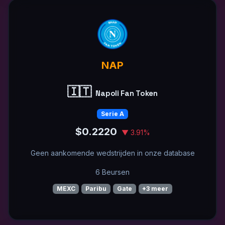
NAP
🇮🇹
Napoli Fan Token
Serie A
$0.2220
▼ 3.91%
Geen aankomende wedstrijden in onze database
6 Beursen
MEXC
Paribu
Gate
+3 meer