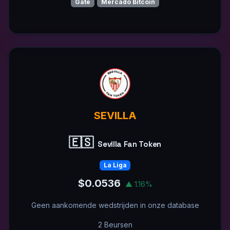
Gate
Mercado Bitcoin
SEVILLA
🇪🇸
Sevilla Fan Token
La Liga
$0.0536
▲ 1.16%
Geen aankomende wedstrijden in onze database
2 Beursen