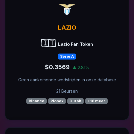
LAZIO
🇮🇹
Lazio Fan Token
Serie A
$0.3569
▲ 2.81%
Geen aankomende wedstrijden in onze database
21 Beursen
Binance
Pionex
Ourbit
+18 meer