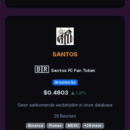
SANTOS
🇧🇷
Santos FC Fan Token
Brasileirão
$0.4803
▲ 1.41%
Geen aankomende wedstrijden in onze database
29 Beursen
Binance
Pionex
MEXC
+26 meer