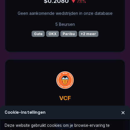
$0.2080
▼ 7.11%
Geen aankomende wedstrijden in onze database
5 Beursen
Gate
OKX
Paribu
+2 meer
VCF
×
🇪🇸
Cookie‑instellingen
Valencia CF Fan Token
Deze website gebruikt cookies om je browse‑ervaring te
La Liga