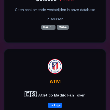
Geen aankomende wedstrijden in onze database
2 Beursen
Paribu
Cube
ATM
🇪🇸
Atletico Madrid Fan Token
La Liga