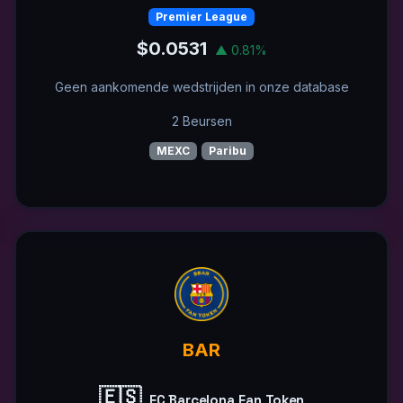
Premier League
$0.0531
▲ 0.81%
Geen aankomende wedstrijden in onze database
2 Beursen
MEXC
Paribu
BAR
🇪🇸
FC Barcelona Fan Token