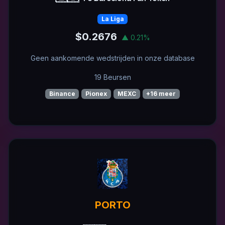
La Liga
$0.2676
▲ 0.21%
Geen aankomende wedstrijden in onze database
19 Beursen
Binance
Pionex
MEXC
+16 meer
PORTO