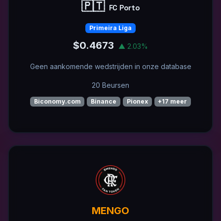
🇵🇹
FC Porto
Primeira Liga
$0.4673
▲ 2.03%
Geen aankomende wedstrijden in onze database
20 Beursen
Biconomy.com
Binance
Pionex
+17 meer
MENGO