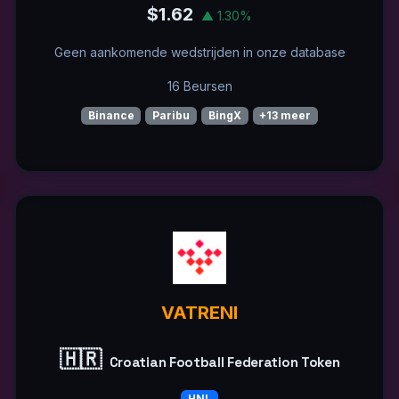
$1.62
▲ 1.30%
Geen aankomende wedstrijden in onze database
16 Beursen
Binance
Paribu
BingX
+13 meer
VATRENI
🇭🇷
Croatian Football Federation Token
HNL