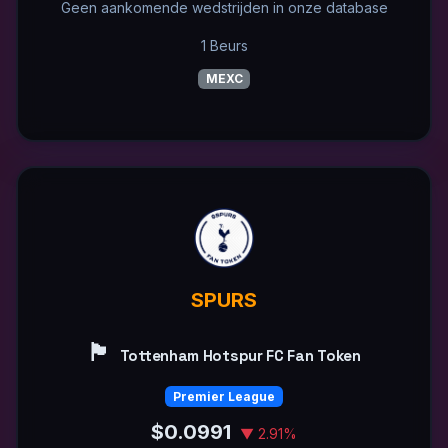
Geen aankomende wedstrijden in onze database
1 Beurs
MEXC
SPURS
🏴󠁧󠁢󠁥󠁮󠁧󠁿
Tottenham Hotspur FC Fan Token
Premier League
$0.0991
▼ 2.91%