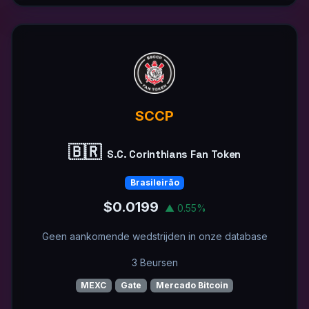
SCCP
🇧🇷
S.C. Corinthians Fan Token
Brasileirão
$0.0199
▲ 0.55%
Geen aankomende wedstrijden in onze database
3 Beursen
MEXC
Gate
Mercado Bitcoin