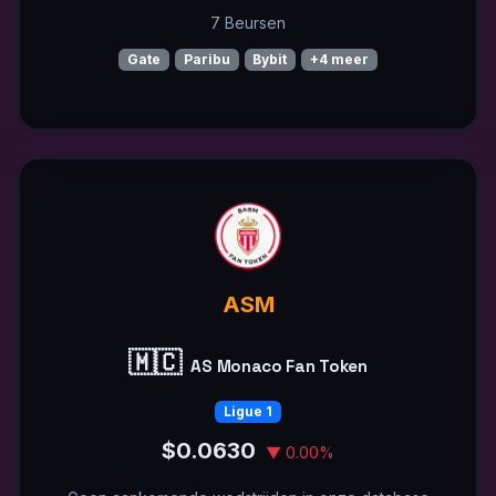
7 Beursen
Gate
Paribu
Bybit
+4 meer
ASM
🇲🇨
AS Monaco Fan Token
Ligue 1
$0.0630
▼ 0.00%