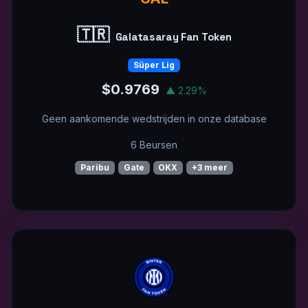
🇹🇷
Galatasaray Fan Token
Süper Lig
$0.9769
▲ 2.29%
Geen aankomende wedstrijden in onze database
6 Beursen
Paribu
Gate
OKX
+3 meer