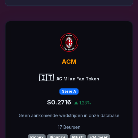
ACM
🇮🇹
AC Milan Fan Token
Serie A
$0.2716
▲ 1.23%
Geen aankomende wedstrijden in onze database
17 Beursen
Pionex
Binance
MEXC
+14 meer