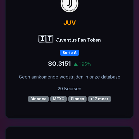
JUV
🇮🇹
Juventus Fan Token
Serie A
$0.3151
▲ 1.95%
Geen aankomende wedstrijden in onze database
20 Beursen
Binance
MEXC
Pionex
+17 meer