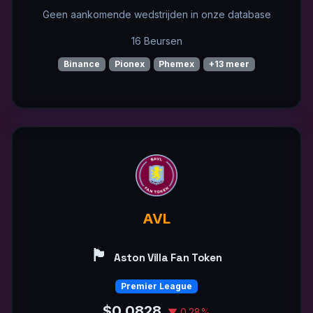
Geen aankomende wedstrijden in onze database
16 Beursen
Binance
Pionex
Phemex
+13 meer
AVL
🏴󠁧󠁢󠁥󠁮󠁧󠁿
Aston Villa Fan Token
Premier League
$0.0828
▼ 0.28%