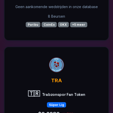
Geen aankomende wedstrijden in onze database
8 Beursen
Paribu
CoinEx
OKX
+5 meer
TRA
🇹🇷
Trabzonspor Fan Token
Süper Lig