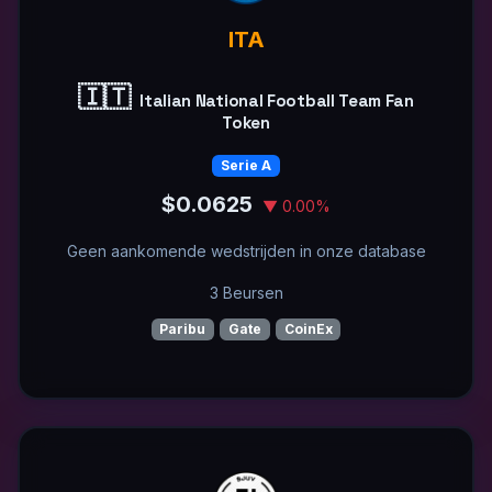
ITA
🇮🇹
Italian National Football Team Fan
Token
Serie A
$0.0625
▼ 0.00%
Geen aankomende wedstrijden in onze database
3 Beursen
Paribu
Gate
CoinEx