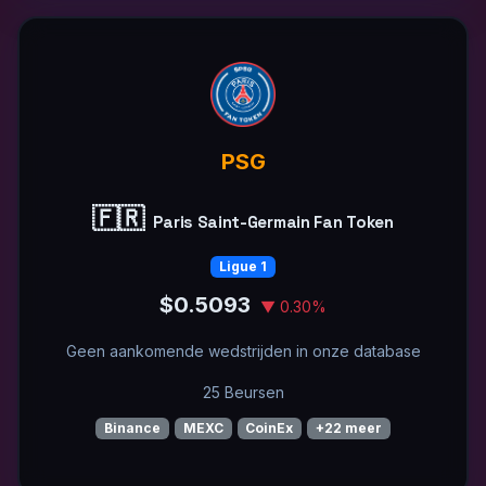
PSG
🇫🇷
Paris Saint-Germain Fan Token
Ligue 1
$0.5093
▼ 0.30%
Geen aankomende wedstrijden in onze database
25 Beursen
Binance
MEXC
CoinEx
+22 meer