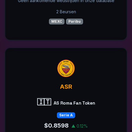
Geen aankomende wedstrijden in onze database
2 Beursen
MEXC
Paribu
ASR
🇮🇹
AS Roma Fan Token
Serie A
$0.8598
▲ 0.12%