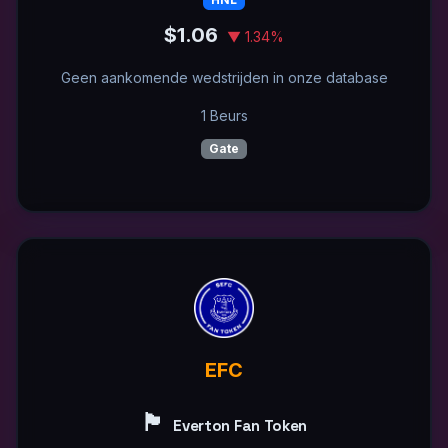
$1.06
▼ 1.34%
Geen aankomende wedstrijden in onze database
1 Beurs
Gate
EFC
🏴󠁧󠁢󠁥󠁮󠁧󠁿
Everton Fan Token