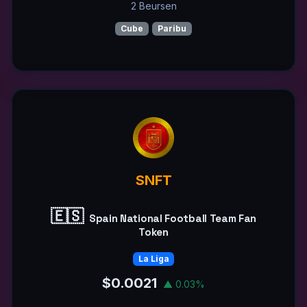
2 Beursen
Cube
Paribu
SNFT
🇪🇸
Spain National Football Team Fan
Token
La Liga
$0.0021
▲ 0.03%