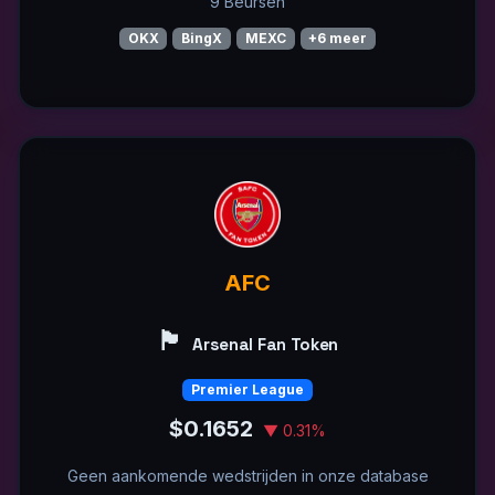
9 Beursen
OKX
BingX
MEXC
+6 meer
AFC
🏴󠁧󠁢󠁥󠁮󠁧󠁿
Arsenal Fan Token
Premier League
$0.1652
▼ 0.31%
Geen aankomende wedstrijden in onze database