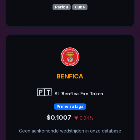
Paribu
Cube
BENFICA
🇵🇹
SL Benfica Fan Token
Primeira Liga
$0.1007
▼ 0.04%
Geen aankomende wedstrijden in onze database