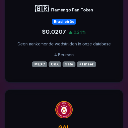
🇧🇷
Flamengo Fan Token
Brasileirão
$0.0207
▲ 0.24%
Geen aankomende wedstrijden in onze database
4 Beursen
MEXC
OKX
Gate
+1 meer
GAL