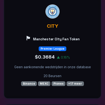
CITY
🏴󠁧󠁢󠁥󠁮󠁧󠁿
Manchester City Fan Token
Premier League
$0.3684
▲ 0.16%
Geen aankomende wedstrijden in onze database
20 Beursen
Binance
MEXC
Pionex
+17 meer