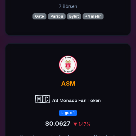
7 Börsen
Gate
Paribu
Bybit
+4 mehr
ASM
🇲🇨
AS Monaco Fan Token
Ligue 1
$0.0627
▼ 1.47%