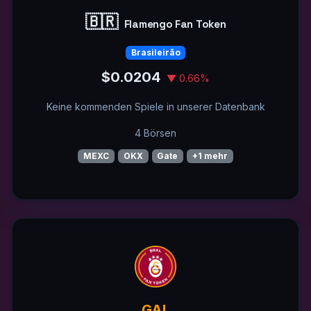
🇧🇷
Flamengo Fan Token
Brasileirão
$0.0204
▼ 0.66%
Keine kommenden Spiele in unserer Datenbank
4 Börsen
MEXC
OKX
Gate
+1 mehr
GAL