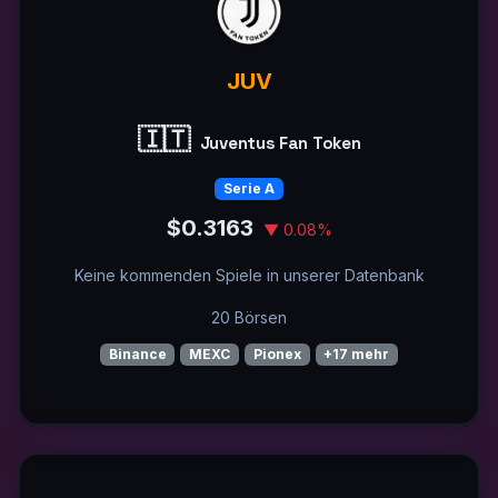
JUV
🇮🇹
Juventus Fan Token
Serie A
$0.3163
▼ 0.08%
Keine kommenden Spiele in unserer Datenbank
20 Börsen
Binance
MEXC
Pionex
+17 mehr