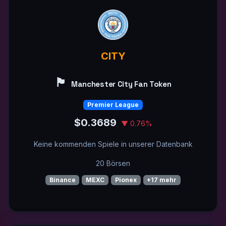
CITY
🏴󠁧󠁢󠁥󠁮󠁧󠁿
Manchester City Fan Token
Premier League
$0.3689
▼ 0.76%
Keine kommenden Spiele in unserer Datenbank
20 Börsen
Binance
MEXC
Pionex
+17 mehr