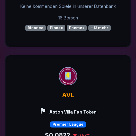
Keine kommenden Spiele in unserer Datenbank
16 Börsen
Binance
Pionex
Phemex
+13 mehr
AVL
🏴󠁧󠁢󠁥󠁮󠁧󠁿
Aston Villa Fan Token
Premier League
$0.0822
▼ 0.53%