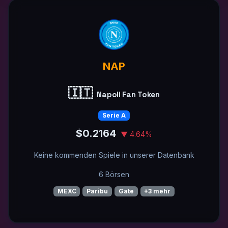
NAP
🇮🇹
Napoli Fan Token
Serie A
$0.2164
▼ 4.64%
Keine kommenden Spiele in unserer Datenbank
6 Börsen
MEXC
Paribu
Gate
+3 mehr