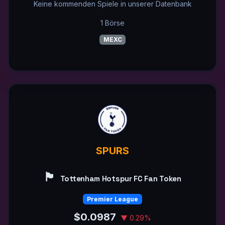
Keine kommenden Spiele in unserer Datenbank
1 Börse
MEXC
SPURS
🏴󠁧󠁢󠁥󠁮󠁧󠁿
Tottenham Hotspur FC Fan Token
Premier League
$0.0987
▼ 0.29%