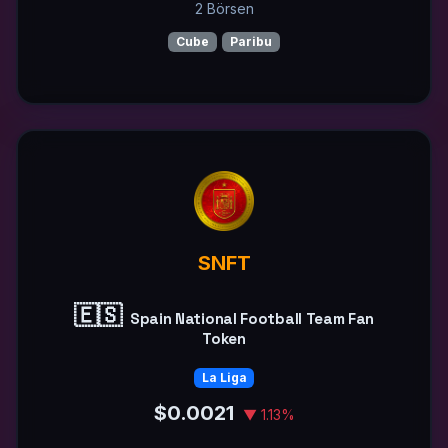
2 Börsen
Cube
Paribu
SNFT
🇪🇸
Spain National Football Team Fan
Token
La Liga
$0.0021
▼ 1.13%