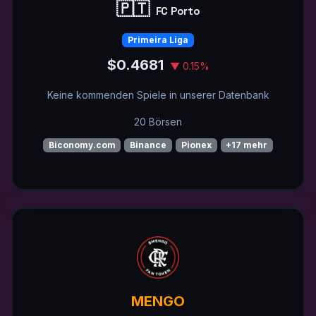
🇵🇹
FC Porto
Primeira Liga
$0.4681
▼ 0.15%
Keine kommenden Spiele in unserer Datenbank
20 Börsen
Biconomy.com
Binance
Pionex
+17 mehr
MENGO