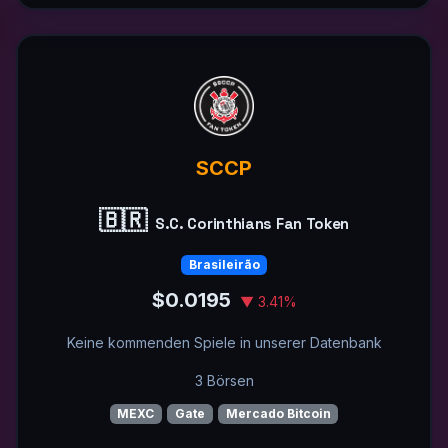
SCCP
🇧🇷
S.C. Corinthians Fan Token
Brasileirão
$0.0195
▼ 3.41%
Keine kommenden Spiele in unserer Datenbank
3 Börsen
MEXC
Gate
Mercado Bitcoin