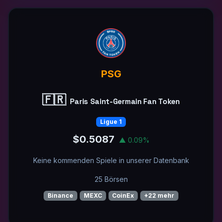
PSG
🇫🇷
Paris Saint-Germain Fan Token
Ligue 1
$0.5087
▲ 0.09%
Keine kommenden Spiele in unserer Datenbank
25 Börsen
Binance
MEXC
CoinEx
+22 mehr