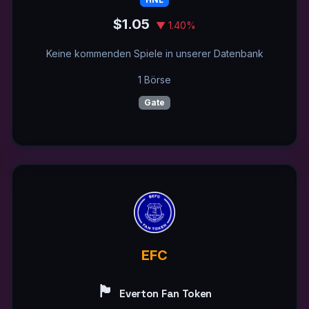
$1.05
▼ 1.40%
Keine kommenden Spiele in unserer Datenbank
1 Börse
Gate
EFC
🏴󠁧󠁢󠁥󠁮󠁧󠁿
Everton Fan Token