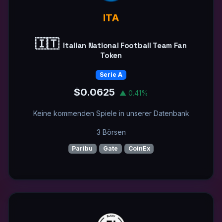
ITA
🇮🇹
Italian National Football Team Fan
Token
Serie A
$0.0625
▲ 0.41%
Keine kommenden Spiele in unserer Datenbank
3 Börsen
Paribu
Gate
CoinEx