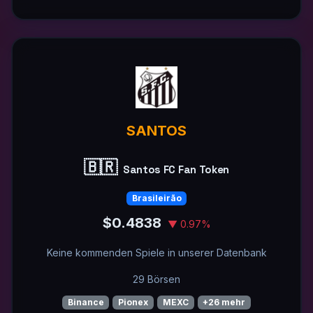
SANTOS
🇧🇷
Santos FC Fan Token
Brasileirão
$0.4838
▼ 0.97%
Keine kommenden Spiele in unserer Datenbank
29 Börsen
Binance
Pionex
MEXC
+26 mehr