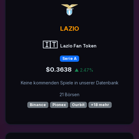
LAZIO
🇮🇹
Lazio Fan Token
Serie A
$0.3638
▲ 2.47%
Keine kommenden Spiele in unserer Datenbank
21 Börsen
Binance
Pionex
Ourbit
+18 mehr