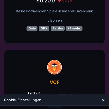
$0.2017
▼ 9.42%
Keine kommenden Spiele in unserer Datenbank
5 Börsen
Gate
OKX
Paribu
+2 mehr
VCF
🇪🇸
Valencia CF Fan Token
×
Cookie‑Einstellungen
La Liga