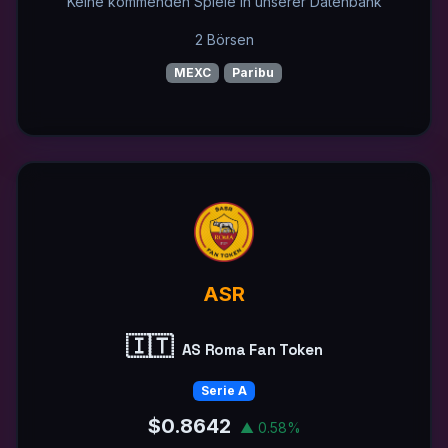
Keine kommenden Spiele in unserer Datenbank
2 Börsen
MEXC
Paribu
ASR
🇮🇹
AS Roma Fan Token
Serie A
$0.8642
▲ 0.58%