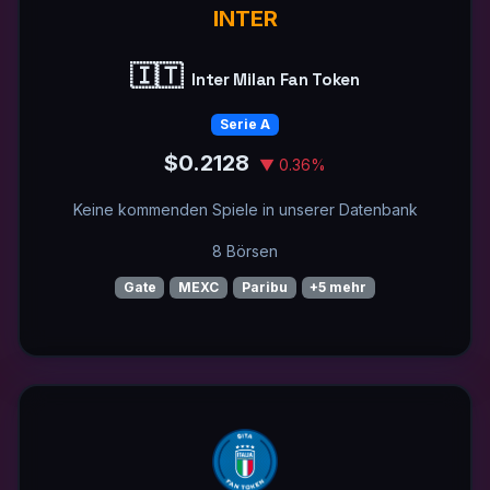
INTER
🇮🇹
Inter Milan Fan Token
Serie A
$0.2128
▼ 0.36%
Keine kommenden Spiele in unserer Datenbank
8 Börsen
Gate
MEXC
Paribu
+5 mehr