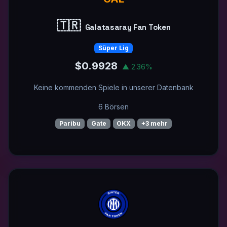
🇹🇷
Galatasaray Fan Token
Süper Lig
$0.9928
▲ 2.36%
Keine kommenden Spiele in unserer Datenbank
6 Börsen
Paribu
Gate
OKX
+3 mehr