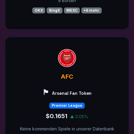
9 Börsen
OKX
BingX
MEXC
+6 mehr
AFC
🏴󠁧󠁢󠁥󠁮󠁧󠁿
Arsenal Fan Token
Premier League
$0.1651
▲ 0.05%
Keine kommenden Spiele in unserer Datenbank