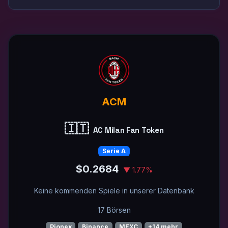
ACM
🇮🇹
AC Milan Fan Token
Serie A
$0.2684
▼ 1.77%
Keine kommenden Spiele in unserer Datenbank
17 Börsen
Pionex
Binance
MEXC
+14 mehr