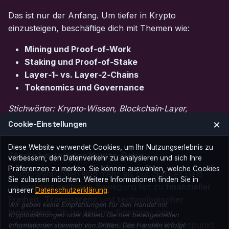
Das ist nur der Anfang. Um tiefer in Krypto
einzusteigen, beschäftige dich mit Themen wie:
Mining und Proof‑of‑Work
Staking und Proof‑of‑Stake
Layer‑1‑ vs. Layer‑2‑Chains
Tokenomics und Governance
Stichwörter: Krypto‑Wissen, Blockchain‑Layer,
Staking‑Rewards, Krypto‑Glossar
×
Cookie‑Einstellungen
Diese Website verwendet Cookies, um Ihr Nutzungserlebnis zu
Starte heute deine Krypto‑Reise
verbessern, den Datenverkehr zu analysieren und sich Ihre
Präferenzen zu merken. Sie können auswählen, welche Cookies
Kryptowährungen sind mehr als nur digitales Geld —
Sie zulassen möchten. Weitere Informationen finden Sie in
sie sind eine weltweite Bewegung hin zu
finanzieller
unserer
Datenschutzerklärung
.
Freiheit
,
Transparenz
und
technologischer
Wir geben keine Empfehlungen für den Handel mit
Innovation
. Ob neugieriger Einsteiger oder
Kryptowährungen oder Aktien. Die hier bereitgestellten
angehender Investor: Jetzt ist der perfekte Zeitpunkt,
Informationen stammen von Dritten. Das Handeln erfolgt