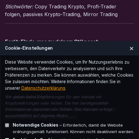
Stichwörter:
Copy Trading Krypto, Profi-Trader
folgen, passives Krypto-Trading, Mirror Trading
Fazit: Finde, was zu deinem Stil passt
×
Cookie‑Einstellungen
Es gibt keine Einheitslösung im Krypto-Handel. Der
beste Ansatz hängt ab von deinem:
Diese Website verwendet Cookies, um Ihr Nutzungserlebnis zu
verbessern, den Datenverkehr zu analysieren und sich Ihre
Risikoprofil
Präferenzen zu merken. Sie können auswählen, welche Cookies
Verfügbaren Zeitbudget
Sie zulassen möchten. Weitere Informationen finden Sie in
Kapital
unserer
Datenschutzerklärung
.
Handelszielen
Wir geben keine Empfehlungen für den Handel mit
Kryptowährungen oder Aktien. Die hier bereitgestellten
Probiere unterschiedliche Methoden aus, lerne
Informationen stammen von Dritten. Das Handeln erfolgt
ausschließlich auf eigenes Risiko.
kontinuierlich und handle stets
verantwortungsbewusst.
Notwendige Cookies
– Erforderlich, damit die Website
ordnungsgemäß funktioniert. Können nicht deaktiviert werden.