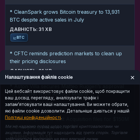
* CleanSpark grows Bitcoin treasury to 13,931
BTC despite active sales in July
ДАВНІСТЬ: 31 ХВ
BTC
* CFTC reminds prediction markets to clean up
their pricing disclosures
ДАВНІСТЬ: 31 ХВ
×
Налаштування файлів cookie
* Aston Villa secures Matteo Ruggeri’s approval
Цей вебсайт використовує файли cookie, щоб покращити
for transfer from Atlético Madrid
ваш досвід перегляду, аналізувати трафік і
ДАВНІСТЬ: 31 ХВ
запам'ятовувати ваші налаштування. Ви можете обрати,
які файли cookie дозволити. Детальніше дивіться у нашій
Політиці конфіденційності
.
* Danneskjold and Galt Acquisition files for $150M
IPO targeting fintech and AI
Ми не надаємо порад щодо торгівлі криптовалютами чи
акціями. Інформація тут надходить від третіх сторін. Торгівля
ДАВНІСТЬ: 31 ХВ
здійснюється виключно на ваш власний ризик.