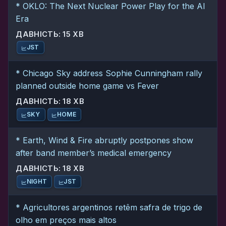
* OKLO: The Next Nuclear Power Play for the AI
Era
ДАВНІСТЬ: 15 ХВ
JST
* Chicago Sky address Sophie Cunningham rally
planned outside home game vs Fever
ДАВНІСТЬ: 18 ХВ
SKY
HOME
* Earth, Wind & Fire abruptly postpones show
after band member’s medical emergency
ДАВНІСТЬ: 18 ХВ
NIGHT
JST
* Agricultores argentinos retêm safra de trigo de
olho em preços mais altos