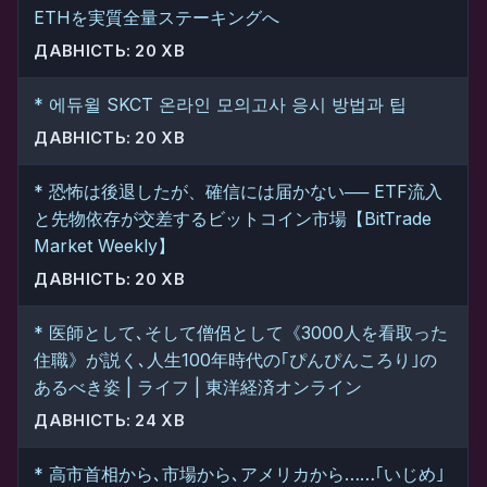
ETHを実質全量ステーキングへ
ДАВНІСТЬ: 20 ХВ
* 에듀윌 SKCT 온라인 모의고사 응시 방법과 팁
ДАВНІСТЬ: 20 ХВ
* 恐怖は後退したが、確信には届かない── ETF流入
と先物依存が交差するビットコイン市場【BitTrade
Market Weekly】
ДАВНІСТЬ: 20 ХВ
* 医師として､そして僧侶として《3000人を看取った
住職》が説く､人生100年時代の｢ぴんぴんころり｣の
あるべき姿 | ライフ | 東洋経済オンライン
ДАВНІСТЬ: 24 ХВ
* 高市首相から､市場から､アメリカから……｢いじめ｣