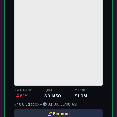
ЗМІНА 24Г
ЦІНА
ОБСЯГ
-4.61%
$0.1450
$1.9M
8.6K trades •
Jul 30, 06:08 AM
Binance