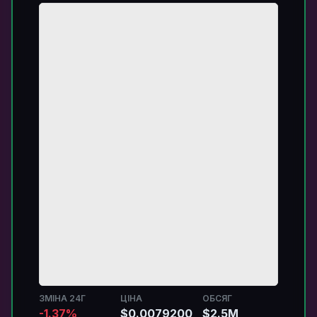
ЗМІНА 24Г
ЦІНА
ОБСЯГ
-1.37%
$0.0079200
$2.5M