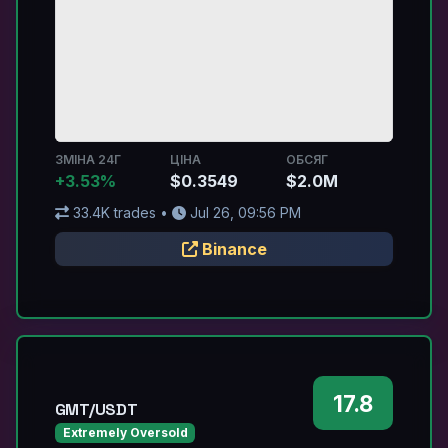
ЗМІНА 24Г
ЦІНА
ОБСЯГ
+3.53%
$0.3549
$2.0M
33.4K trades •
Jul 26, 09:56 PM
Binance
17.8
GMT/USDT
Extremely Oversold