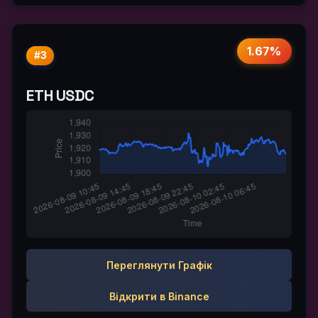
1.67%
#3
ETH USDC
Переглянути Графік
Відкрити в Binance