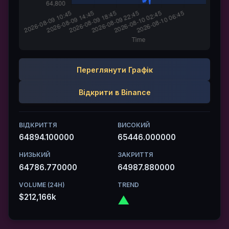
Переглянути Графік
Відкрити в Binance
ВІДКРИТТЯ
ВИСОКИЙ
64894.100000
65446.000000
НИЗЬКИЙ
ЗАКРИТТЯ
64786.770000
64987.880000
VOLUME (24H)
TREND
$212,166k
▲