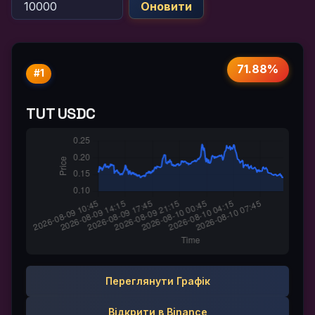
Оновити
71.88%
#1
TUT USDC
Переглянути Графік
Відкрити в Binance