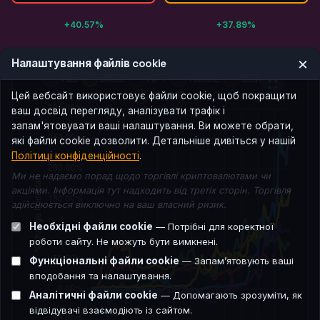
+40.57%
+37.89%
×
Налаштування файлів cookie
Цей вебсайт використовує файли cookie, щоб покращити
ваш досвід перегляду, аналізувати трафік і
запам'ятовувати ваші налаштування. Ви можете обрати,
які файли cookie дозволити. Детальніше дивіться у нашій
Політиці конфіденційності
.
Ми не надаємо порад щодо торгівлі криптовалютами чи
акціями. Інформація тут надходить від третіх сторін. Торгівля
здійснюється виключно на ваш власний ризик.
Необхідні файли cookie
— Потрібні для коректної
роботи сайту. Не можуть бути вимкнені.
Функціональні файли cookie
— Запам’ятовують ваші
вподобання та налаштування.
Аналітичні файли cookie
— Допомагають зрозуміти, як
відвідувачі взаємодіють із сайтом.