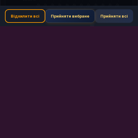
Відхилити всі
Прийняти вибране
Прийняти всі
Останні 7 днів (щогодини)
·
168
точок
Сховати панель
+250.12%
HEI
Початок: 0.0828 USD
Кінець: 0.2899 USD
Обсяг 24г: $53.0M
24h:
▲ +65.68%
Binance
+168.57%
BICO
Початок: 0.01139 USD
Кінець: 0.03059 USD
Обсяг 24г: $17.4M
24h:
▲ +37.49%
Binance