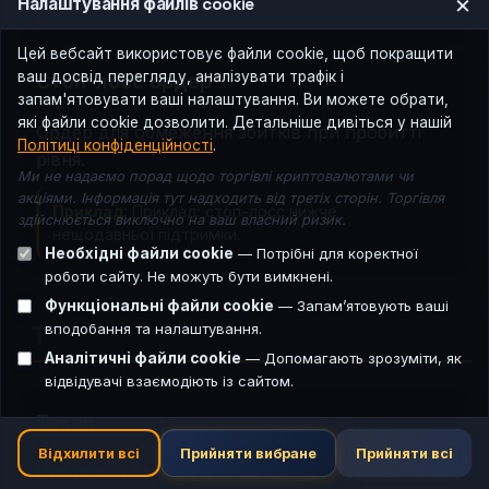
×
Налаштування файлів cookie
підтримки.
Цей вебсайт використовує файли cookie, щоб покращити
ваш досвід перегляду, аналізувати трафік і
Стоп-лосс ордер
запам'ятовувати ваші налаштування. Ви можете обрати,
які файли cookie дозволити. Детальніше дивіться у нашій
Ордер для обмеження збитків при пробитті
Політиці конфіденційності
.
рівня.
Ми не надаємо порад щодо торгівлі криптовалютами чи
акціями. Інформація тут надходить від третіх сторін. Торгівля
Приклад:
Приклад: стоп-лосс нижче
здійснюється виключно на ваш власний ризик.
нещодавньої підтримки.
Необхідні файли cookie
— Потрібні для коректної
роботи сайту. Не можуть бути вимкнені.
Функціональні файли cookie
— Запам’ятовують ваші
Т
вподобання та налаштування.
Аналітичні файли cookie
— Допомагають зрозуміти, як
відвідувачі взаємодіють із сайтом.
Токен
Відхилити всі
Прийняти вибране
Прийняти всі
Цифровий актив у блокчейні (утиліта,