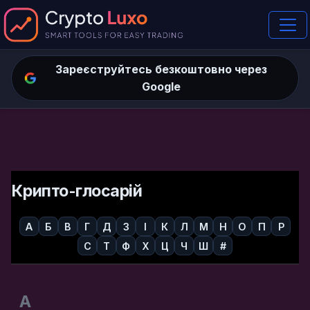
Зареєструйтесь безкоштовно через
Google
Крипто-глосарій
А
Б
В
Г
Д
З
І
К
Л
М
Н
О
П
Р
С
Т
Ф
Х
Ц
Ч
Ш
#
А