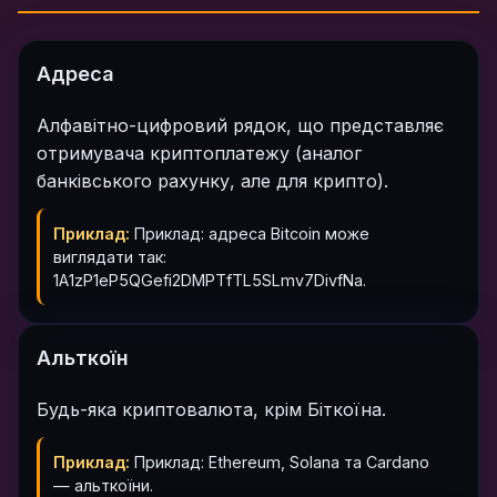
Адреса
Алфавітно-цифровий рядок, що представляє
отримувача криптоплатежу (аналог
банківського рахунку, але для крипто).
Приклад:
Приклад: адреса Bitcoin може
виглядати так:
1A1zP1eP5QGefi2DMPTfTL5SLmv7DivfNa.
Альткоїн
Будь-яка криптовалюта, крім Біткоїна.
Приклад:
Приклад: Ethereum, Solana та Cardano
— альткоїни.