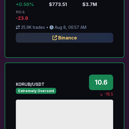
+0.56%
$773.51
$3.7M
RSI Δ
-23.6
25.9K trades •
Aug 8, 06:57 AM
Binance
10.6
KORUB/USDT
Extremely Oversold
↘ -18.5