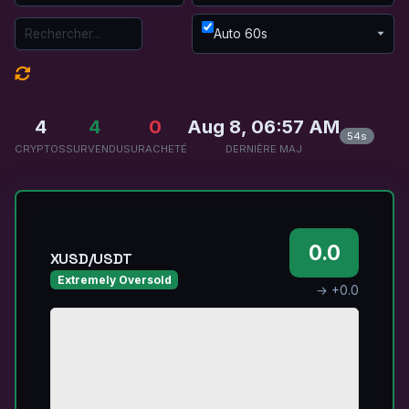
Auto 60s
4
4
0
Aug 8, 06:57 AM
54s
CRYPTOS
SURVENDU
SURACHETÉ
DERNIÈRE MAJ
0.0
XUSD/USDT
Extremely Oversold
→ +0.0