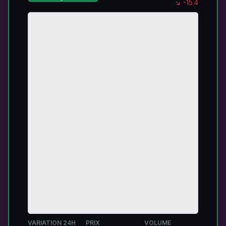
↘ -15.4
VARIATION 24H
PRIX
VOLUME