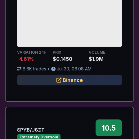
VARIATION 24H
PRIX
VOLUME
-4.61%
$0.1450
$1.9M
8.6K trades •
Jul 30, 06:08 AM
Binance
10.5
SPYB/USDT
Extremely Oversold