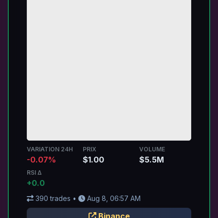
VARIATION 24H
PRIX
VOLUME
-0.07%
$1.00
$5.5M
RSI Δ
+0.0
390 trades •
Aug 8, 06:57 AM
Binance