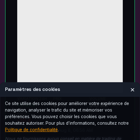
×
Paramètres des cookies
VARIATION 24H
PRIX
VOLUME
Ce site utilise des cookies pour améliorer votre expérience de
+5.10%
$17.11
$10.6M
navigation, analyser le trafic du site et mémoriser vos
RSI Δ
préférences. Vous pouvez choisir les cookies que vous
-30.4
souhaitez autoriser. Pour plus d’informations, consultez notre
Politique de confidentialité
.
31.0K trades •
Aug 8, 06:56 AM
Nous ne fournissons aucun conseil en matière de trading de