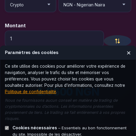
Montant
×
Paramètres des cookies
Ce site utilise des cookies pour améliorer votre expérience de
1 USD =
navigation, analyser le trafic du site et mémoriser vos
préférences. Vous pouvez choisir les cookies que vous
souhaitez autoriser. Pour plus d’informations, consultez notre
1.5600 NGN
Politique de confidentialité
.
Nous ne fournissons aucun conseil en matière de trading de
cryptomonnaies ou d’actions. Les informations présentées
1 NGN = 0.641026 USD
proviennent de tiers. Le trading se fait entièrement à vos propres
risques.
Cookies nécessaires
– Essentiels au bon fonctionnement
du site. Impossible de les désactiver.