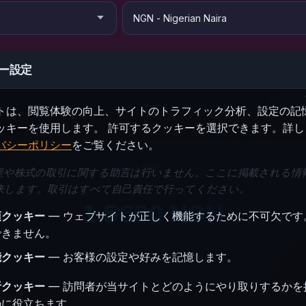
ー設定
トは、閲覧体験の向上、サイトのトラフィック分析、設定の記
ッキーを使用します。 許可するクッキーを選択できます。詳し
バシーポリシー
をご覧ください。
1 USD =
産や株式の取引に関する助言は行いません。ここに掲載される情
来します。取引はすべて自己責任で行ってください。
1.5600 NGN
須クッキー
— ウェブサイトが正しく機能するために不可欠です
できません。
能クッキー
— お客様の設定や好みを記憶します。
1 NGN = 0.641026 USD
析クッキー
— 訪問者が当サイトとどのようにやり取りするかを
のに役立ちます。