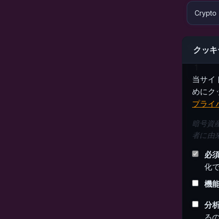
金額
クッキ
当サイ
めにク
プライ
暗号資
者に由
必
化
機
分
る