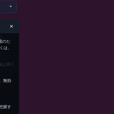
×
憶のた
くは、
報は第三
。無効
把握す