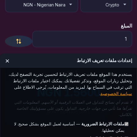
المبلغ
×
إعدادات ملفات تعريف الارتباط
1 USD =
يستخدم هذا الموقع ملفات تعريف الارتباط لتحسين تجربة التصفح لديك،
وتحليل زيارات الموقع، وتذكر تفضيلاتك. يمكنك اختيار ملفات الارتباط
التي ترغب في السماح بها. لمزيد من المعلومات، يُرجى الاطلاع على
1.5600 NGN
سياسة الخصوصية
.
لا نقدم أي نصائح للتداول في العملات الرقمية أو الأسهم. المعلومات التي
تقرأها هنا تأتي من جهات خارجية. التداول يكون على مسؤوليتك الخاصة
1 NGN = 0.641026 USD
بالكامل.
ملفات الارتباط الضرورية
— أساسية لعمل الموقع بشكل صحيح. لا
يمكن تعطيلها.