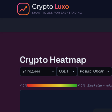
Crypto Heatmap
-10%
+10%
Block size = vol