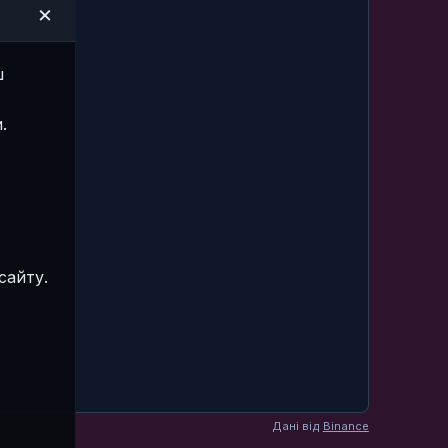
×
ш
.
сайту.
Дані від
Binance