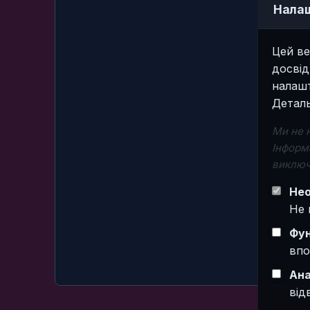
Налаш
Цей ве
досвід
налашт
Деталь
Ми не 
Інформа
виключ
Нео
Не 
Фун
впо
Ана
від