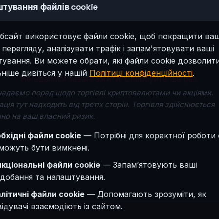
тування файлів cookie
бсайт використовує файли cookie, щоб покращити ва
 перегляду, аналізувати трафік і запам'ятовувати ваші
ування. Ви можете обрати, які файли cookie дозволити
ніше дивіться у нашій
Політиці конфіденційності
.
Не вдалося завантажити. Спробуйте ще раз.
надаємо порад щодо торгівлі криптовалютами чи акціями.
ція тут надходить від третіх сторін. Торгівля здійснюється
но на ваш власний ризик.
бхідні файли cookie
— Потрібні для коректної роботи 
можуть бути вимкнені.
кціональні файли cookie
— Запам’ятовують ваші
добання та налаштування.
літичні файли cookie
— Допомагають зрозуміти, як
відувачі взаємодіють із сайтом.