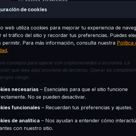
Tu correo electrónico
uración de cookies
tio web utiliza cookies para mejorar tu experiencia de nave
Tu mensaje
r el tráfico del sitio y recordar tus preferencias. Puedes ele
 permitir. Para más información, consulta nuestra
Política
dad
.
s consejos para operar con criptomonedas o acciones. La
ción que lees aquí proviene de terceros. Operar es completa
 propio riesgo.
kies necesarias
– Esenciales para que el sitio funcione
Enviar mensaje
rectamente. No se pueden desactivar.
Este sitio está protegido por reCAPTCHA y se aplican la
Po
kies funcionales
– Recuerdan tus preferencias y ajustes.
Google.
kies de analítica
– Nos ayudan a entender cómo interactú
tantes con nuestro sitio.