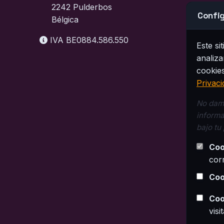
2242 Pulderbos
Config
Bélgica
IVA BE0884.586.550
Este si
analiza
cookies
Privaci
No damo
informa
bajo tu
Coo
cor
Coo
Coo
visi