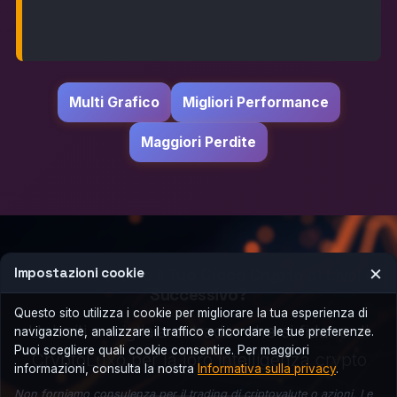
Multi Grafico
Migliori Performance
Maggiori Perdite
×
Pronto a Portare il Tuo Gioco Crypto al Livello
Impostazioni cookie
Successivo?
Questo sito utilizza i cookie per migliorare la tua esperienza di
Unisciti a migliaia di trader che si fidano di
navigazione, analizzare il traffico e ricordare le tue preferenze.
Puoi scegliere quali cookie consentire. Per maggiori
CryptoLuxo per la loro intelligenza crypto
informazioni, consulta la nostra
Informativa sulla privacy
.
Non forniamo consulenza per il trading di criptovalute o azioni. Le