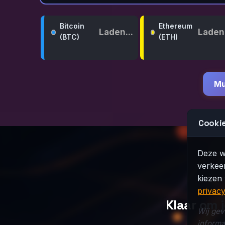
Bitcoin
Ethereum
Laden...
Laden.
(BTC)
(ETH)
Mu
Cookie
Deze we
verkeer
kiezen 
privacy
Klaar om 
Wij gev
informa