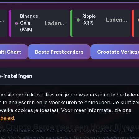
Binance
Ripple
..
Laden...
Laden...
Coin
(XRP)
(BNB)
lti Chart
Beste Presteerders
Grootste Verliez
‑instellingen
bsite gebruikt cookies om je browse‑ervaring te verbetere
 te analyseren en je voorkeuren te onthouden. Je kunt zel
welke cookies je toestaat. Voor meer informatie, zie ons
beleid
.
je Crypto Game naar een Hoger Niveau 
en geen advies voor het handelen in crypto of aandelen. De
tie hier is afkomstig van derden. Handelen is volledig op eigen 