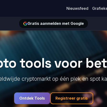
Nieuwsfeed
Grafiek
Gratis aanmelden met Google
to tools voor be
ldwijde cryptomarkt op één plek en spot ka
Ontdek Tools
Registreer gratis