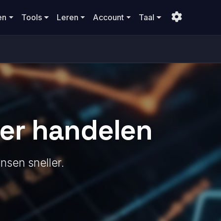
en
Tools
Leren
Account
Taal
ter handelen
nsen sneller.