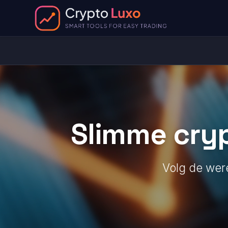
Slimme cryp
Volg de were