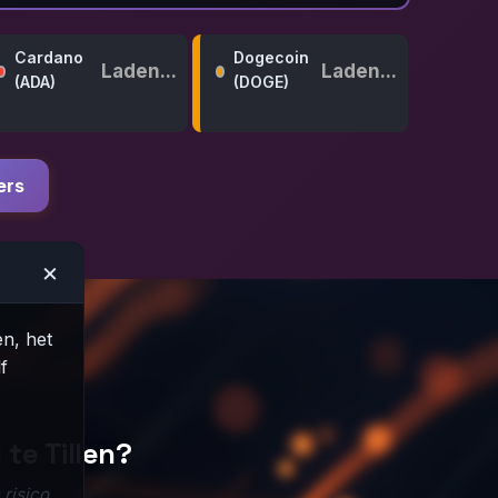
Cardano
Dogecoin
Laden...
Laden...
(ADA)
(DOGE)
ers
×
n, het
f
te Tillen?
risico.