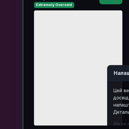
Extremely Oversold
Налаш
Цей ве
досвід
налашт
Деталь
Ми не 