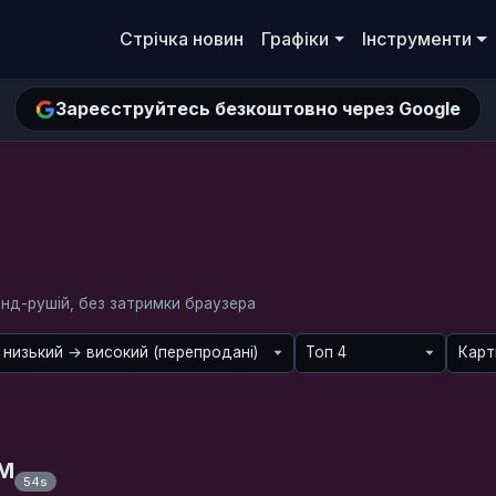
Стрічка новин
Графіки
Інструменти
Зареєструйтесь безкоштовно через Google
енд-рушій, без затримки браузера
AM
54s