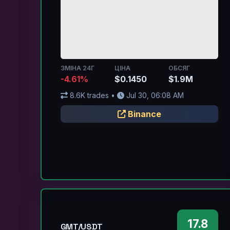
ЗМІНА 24Г
ЦІНА
ОБСЯГ
-4.61%
$0.1450
$1.9M
8.6K trades •
Jul 30, 06:08 AM
Binance
17.8
GMT/USDT