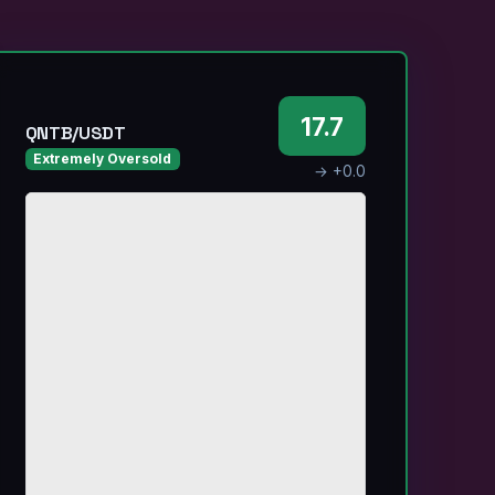
17.7
QNTB/USDT
Extremely Oversold
→ +0.0