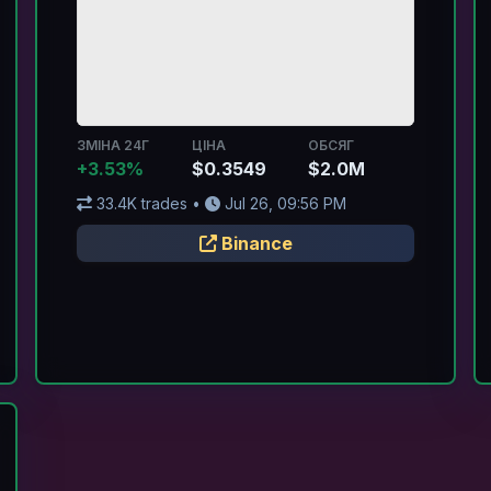
ЗМІНА 24Г
ЦІНА
ОБСЯГ
+3.53%
$0.3549
$2.0M
33.4K trades •
Jul 26, 09:56 PM
Binance