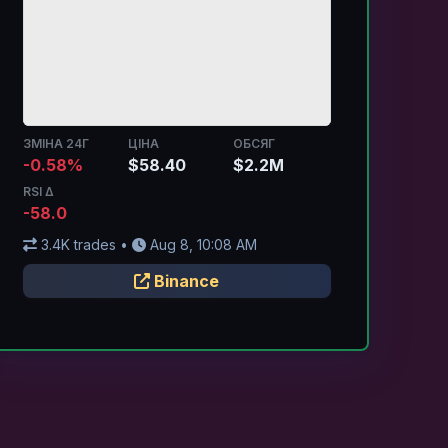
ЗМІНА 24Г
ЦІНА
ОБСЯГ
-0.58%
$58.40
$2.2M
RSI Δ
-58.0
3.4K trades •
Aug 8, 10:08 AM
Binance