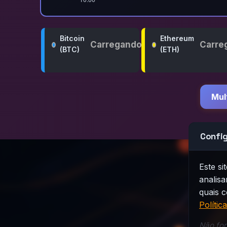
Bitcoin
Ethereum
Carregando...
Carreg
(BTC)
(ETH)
Mul
Confi
Este s
analisa
quais c
Polític
Não for