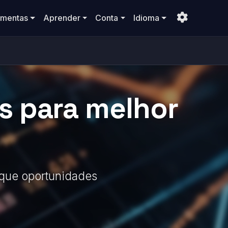
amentas
Aprender
Conta
Idioma
es para melhor
ique oportunidades