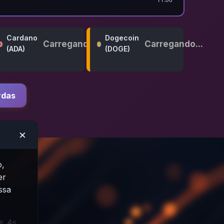
Cardano
Dogecoin
Carregando...
Carregando...
(ADA)
(DOGE)
rdas
×
o,
er
ssa
. As