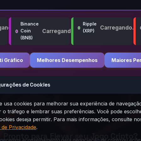
Binance
Ripple
ando...
Carregando...
Carregando...
Coin
(XRP)
(BNB)
ti Gráfico
Melhores Desempenhos
Maiores Pe
gurações de Cookies
ite usa cookies para melhorar sua experiência de navegaçã
r o tráfego e lembrar suas preferências. Você pode escolh
ookies deseja permitir. Para mais informações, consulte no
a de Privacidade
.
Pronto para Elevar seu Jogo Cripto?
necemos aconselhamento para negociação de cripto ou ações