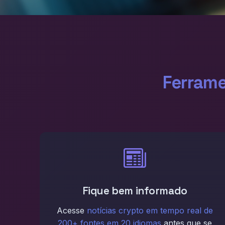
Ferrame
Fique bem informado
Acesse
notícias crypto em tempo real de
200+ fontes em 20 idiomas
antes que se