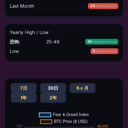
Last Month
24
Extreme Fear
Yearly High / Low
恐怖:
25-49
95
Extreme Greed
Low
5
Extreme Fear
7日
30日
6ヶ月
1年
2年