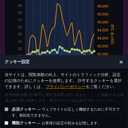
×
クッキー設定
当サイトは、閲覧体験の向上、サイトのトラフィック分析、設定
の記憶のためにクッキーを使用します。 許可するクッキーを選択
できます。詳しくは、
プライバシーポリシー
をご覧ください。
暗号資産や株式の取引に関する助言は行いません。ここに掲載される情
報は第三者に由来します。取引はすべて自己責任で行ってください。
必須クッキー
— ウェブサイトが正しく機能するために不可欠で
ソース:
alternative.me
| Last update: 8/5/2026, 12:00:00 AM
す。無効化できません。
機能クッキー
— お客様の設定や好みを記憶します。