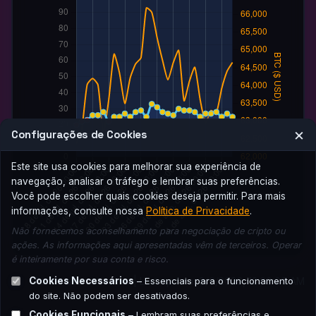
×
Configurações de Cookies
Este site usa cookies para melhorar sua experiência de
navegação, analisar o tráfego e lembrar suas preferências.
Você pode escolher quais cookies deseja permitir. Para mais
informações, consulte nossa
Política de Privacidade
.
Não fornecemos aconselhamento para negociação de cripto ou
ações. As informações aqui apresentadas vêm de terceiros. Operar
é inteiramente por sua conta e risco.
Cookies Necessários
Fonte:
alternative.me
| Last update: 8/6/2026, 12:00:00 AM
– Essenciais para o funcionamento
do site. Não podem ser desativados.
Cookies Funcionais
– Lembram suas preferências e