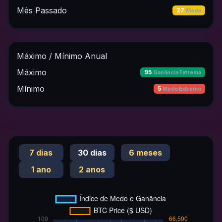
Mês Passado
27
Medo
Máximo / Mínimo Anual
Máximo
95
Ganância Extrema
Mínimo
5
Medo Extremo
7 dias
30 dias
6 meses
1 ano
2 anos