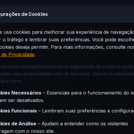
gurações de Cookies
há dados de moedas disponíveis para o período selecio
ite usa cookies para melhorar sua experiência de navegaçã
r o tráfego e lembrar suas preferências. Você pode escolh
ookies deseja permitir. Para mais informações, consulte no
a de Privacidade
.
necemos aconselhamento para negociação de cripto ou ações
ções aqui apresentadas vêm de terceiros. Operar é inteirame
ta e risco.
kies Necessários
– Essenciais para o funcionamento do si
em ser desativados.
kies Funcionais
– Lembram suas preferências e configura
kies de Análise
– Ajudam a entender como os visitantes
ce
Binance
Binance
eragem com o nosso site.