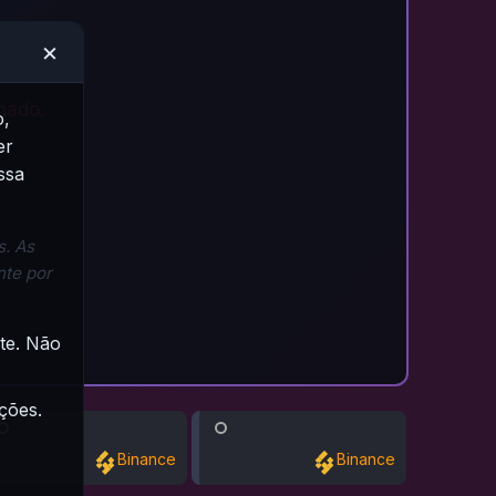
×
nado.
o,
er
ssa
. As
nte por
te. Não
ções.
Binance
Binance