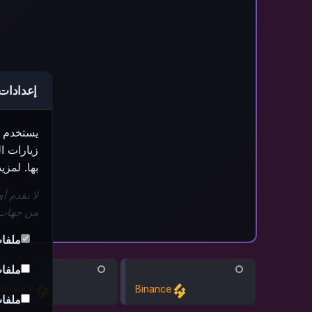
إعدادات 
يستخدم ه
زيارات ا
بها. لمز
لا نقدم أ
من جهات 
ملفات
ملفات
Binance
Binance
ملفات