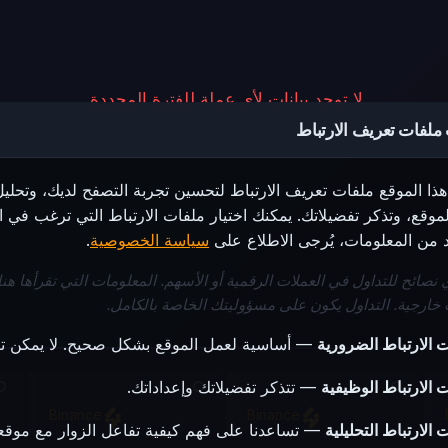
لا توجد بيانات لأي عملة للفترة المحددة.
ملفات تعريف الارتباط
ذا الموقع ملفات تعريف الارتباط لتحسين تجربة التصفح لديك، وتحليل
لموقع، وتذكر تفضيلاتك. يمكنك اختيار ملفات الارتباط التي ترغب في 
يد من المعلومات، يُرجى الاطلاع على
سياسة الخصوصية
.
ي نصائح للتداول في العملات الرقمية أو الأسهم. المعلومات التي تقرأها هنا
خارجية. التداول يكون على مسؤوليتك الخاصة بالكامل.
 الارتباط الضرورية
— أساسية لعمل الموقع بشكل صحيح. لا يمكن تع
 الارتباط الوظيفية
— تتذكر تفضيلاتك وإعداداتك.
Binance
Binance
 الارتباط التحليلية
— تساعدنا على فهم كيفية تفاعل الزوار مع موقعن