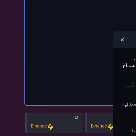
×
السماح
 تأتي
طيلها.
Binance
Binance
ا.